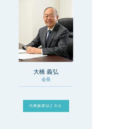
大橋 義弘
会長
代表挨拶はこちら